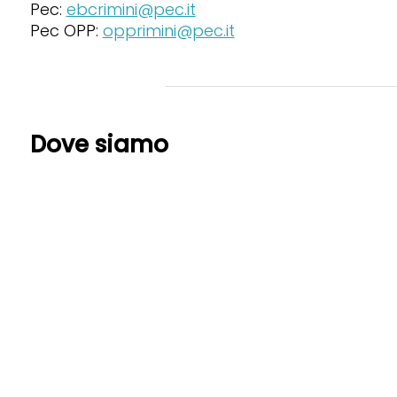
Pec:
ebcrimini@pec.it
Pec OPP:
opprimini@pec.it
Dove siamo