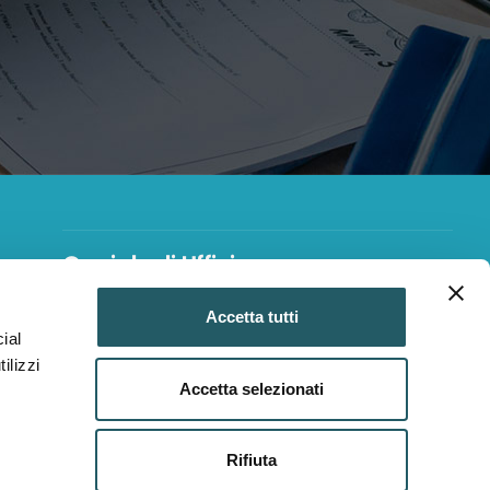
Orari degli Uffici
Lunedì, Martedì e Giovedì
Accetta tutti
9.00-13.00 e 15.00-17.00
ial
ilizzi
Mercoledì e Venerdì
Accetta selezionati
8.30-14.30
Rifiuta