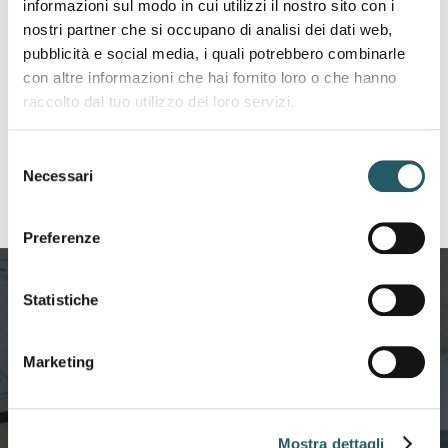
informazioni sul modo in cui utilizzi il nostro sito con i
Presidente
Adamo Dominici
nostri partner che si occupano di analisi dei dati web,
Revisore
Massimiliano Czmil
pubblicità e social media, i quali potrebbero combinarle
Parte
con altre informazioni che hai fornito loro o che hanno
datoriale
raccolto dal tuo utilizzo dei loro servizi.
Revisore
Mauro Lorenzetti
Parte
Selezione
sindacale
Necessari
del
consenso
Preferenze
Statistiche
Marketing
Servizi e Prestazioni
Guarda tutti i servizi e le
Mostra dettagli