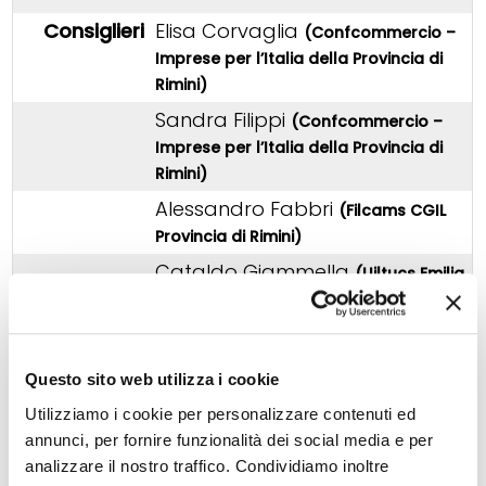
Consiglieri
Elisa Corvaglia
(Confcommercio –
Imprese per l’Italia della Provincia di
Rimini)
Sandra Filippi
(Confcommercio –
Imprese per l’Italia della Provincia di
Rimini)
Alessandro Fabbri
(Filcams CGIL
Provincia di Rimini)
Cataldo Giammella
(Uiltucs Emilia
Romagna)
Questo sito web utilizza i cookie
Utilizziamo i cookie per personalizzare contenuti ed
Collegio Revisori dei conti
annunci, per fornire funzionalità dei social media e per
analizzare il nostro traffico. Condividiamo inoltre