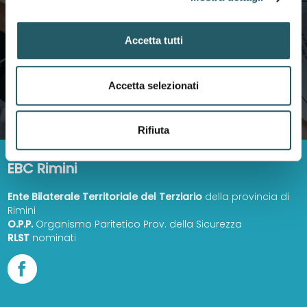
prestazioni che puoi richiedere
Accetta tutti
VAI AI SERVIZI
Accetta selezionati
Rifiuta
EBC Rimini
Ente Bilaterale Territoriale del Terziario
della provincia di
Rimini
O.P.P.
Organismo Paritetico Prov. della Sicurezza
RLST
nominati