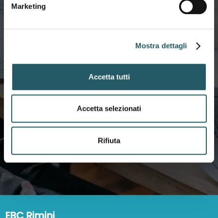
Marketing
Mostra dettagli
Servizi e Prestazioni
Accetta tutti
Guarda tutti i servizi e le
prestazioni che puoi richiedere
Accetta selezionati
VAI AI SERVIZI
Rifiuta
EBC Rimini