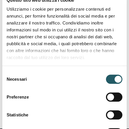
Questo sito web utilizza i cookie
Utilizziamo i cookie per personalizzare contenuti ed
DURATA
annunci, per fornire funzionalità dei social media e per
Il corso prevede un totale di 4 ore
analizzare il nostro traffico. Condividiamo inoltre
informazioni sul modo in cui utilizzi il nostro sito con i
SEDE
nostri partner che si occupano di analisi dei dati web,
Viale Torino 67 Riccione
pubblicità e social media, i quali potrebbero combinarle
con altre informazioni che hai fornito loro o che hanno
ENTE FORMATIVO
raccolto dal tuo utilizzo dei loro servizi.
IAL Riccione
Selezione
Necessari
del
consenso
Preferenze
Torna all'elenco dei corsi e seminari
Statistiche