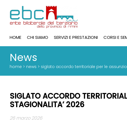
HOME
CHI SIAMO
SERVIZI E PRESTAZIONI
CORSI E SE
News
home >
news
> siglato accordo territoriale per le assunzi
SIGLATO ACCORDO TERRITORIALE
STAGIONALITA’ 2026
26 marzo 2026