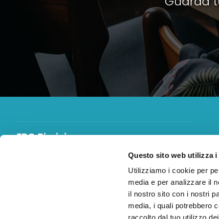
Guarda tu
EBC Rimini
Questo sito web utilizza i
Ente Bilaterale Territoriale del Terziario
della
provincia di Rimini
Utilizziamo i cookie per pe
O.P.P.
Organismo Paritetico Prov. della Sicurezza
media e per analizzare il n
RLST
nominati
il nostro sito con i nostri 
media, i quali potrebbero c
raccolto dal tuo utilizzo dei