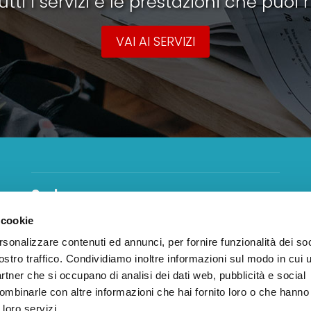
tti i servizi e le prestazioni che puoi 
VAI AI SERVIZI
Sede
 cookie
Viale Italia 9/11 - 47921 Rimini
rsonalizzare contenuti ed annunci, per fornire funzionalità dei soc
Telefono:
0541 743622
ostro traffico. Condividiamo inoltre informazioni sul modo in cui ut
Email:
info@ebcrimini.it
PEC:
ebcrimini@pec.it
partner che si occupano di analisi dei dati web, pubblicità e social
PEC OPP:
opprimini@pec.it
ombinarle con altre informazioni che hai fornito loro o che hanno
 loro servizi.