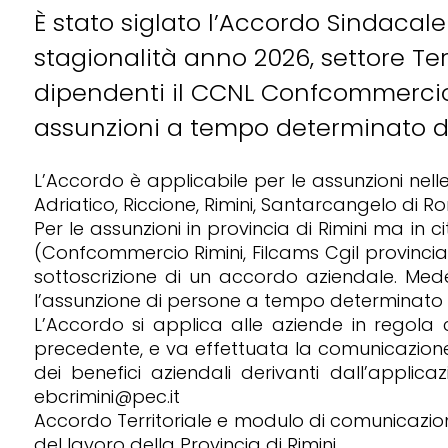
È stato siglato l’Accordo Sindacale
stagionalità anno 2026, settore Terz
dipendenti il CCNL Confcommercio, F
assunzioni a tempo determinato da
L’Accordo è applicabile per le assunzioni nelle
Adriatico, Riccione, Rimini, Santarcangelo di 
Per le assunzioni in provincia di Rimini ma in c
(Confcommercio Rimini, Filcams Cgil provincia di
sottoscrizione di un accordo aziendale. Mede
l’assunzione di persone a tempo determinato pe
L’Accordo si applica alle aziende in regola 
precedente, e va effettuata la comunicazione 
dei benefici aziendali derivanti dall’applic
ebcrimini@pec.it
Accordo Territoriale e modulo di comunicazione
del lavoro della Provincia di Rimini.