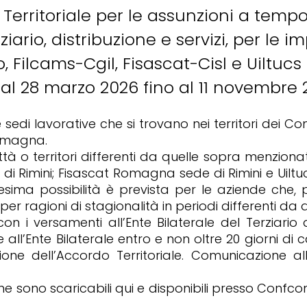
 Territoriale per le assunzioni a temp
iario, distribuzione e servizi, per le 
ilcams-Cgil, Fisascat-Cisl e Uiltucs U
l 28 marzo 2026 fino al 11 novembre 
 sedi lavorative che si trovano nei territori dei C
Romagna.
ittà o territori differenti da quelle sopra menziona
 Rimini; Fisascat Romagna sede di Rimini e Uiltucs E
sima possibilità è prevista per le aziende che, p
r ragioni di stagionalità in periodi differenti d
con i versamenti all’Ente Bilaterale del Terziari
all’Ente Bilaterale entro e non oltre 20 giorni d
azione dell’Accordo Territoriale. Comunicazione a
 sono scaricabili qui e disponibili presso Confco