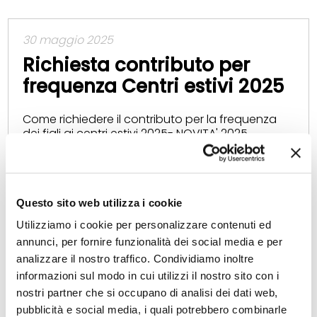
30 maggio 2025
Richiesta contributo per
frequenza Centri estivi 2025
Come richiedere il contributo per la frequenza
dei figli ai centri estivi 2025- NOVITA' 2025
Contributo richiedibile al termine di
frequentazione del centro estivo ed entro il
15.01.2026. A seconda della propria situazione,
inviare quanto previsto da una delle seguenti
Questo sito web utilizza i cookie
opzioni, alternative tra loro.
Utilizziamo i cookie per personalizzare contenuti ed
Opzione A) In caso di frequenza di centro estivo
annunci, per fornire funzionalità dei social media e per
NON accreditato al Progetto conciliazione vita
analizzare il nostro traffico. Condividiamo inoltre
lavoro Regione Emilia-Romagna e iniziative simili,
informazioni sul modo in cui utilizzi il nostro sito con i
allegare alla pratica copia dell’Attestazione ISEE
nostri partner che si occupano di analisi dei dati web,
inferiore a 30.000 euro.
pubblicità e social media, i quali potrebbero combinarle