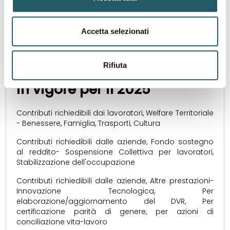
28 marzo 2025
Accetta selezionati
ONLINE il nuovo Accordo e
Regolamento delle
Rifiuta
prestazioni FSR Welfare EBC
in vigore per il 2025
Contributi richiedibili dai lavoratori, Welfare Territoriale
- Benessere, Famiglia, Trasporti, Cultura
Contributi richiedibili dalle aziende, Fondo sostegno
al reddito- Sospensione Collettiva per lavoratori,
Stabilizzazione dell'occupazione
Contributi richiedibili dalle aziende, Altre prestazioni-
Innovazione Tecnologica, Per
elaborazione/aggiornamento del DVR, Per
certificazione parità di genere, per azioni di
conciliazione vita-lavoro